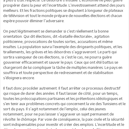
a plus d’Etat respecté. Le désordre s’installe. L’économie ne peut guère
prospérer dans la peur et l’incertitude. L’investissement attend des jours
meilleurs. Et les fractions politiques se disputent à longueur de plateaux
de télévision et tout le monde prépare de nouvelles élections et chacun
espère pouvoir éliminer l’adversaire.
On peut légitimement se demander si c’est réellement la bonne
orientation. Qui dit élections, dit «bataille électorale», agitation
politicienne, provocations de toutes sortes, accusations et même
insultes. La population suivra l’exemple des dirigeants politiques, et les
tiraillements, les grèves et les désordres s’aggraveront. Le parti qui
sortira vainqueur de ces élections, si c’est le cas, ne pourra guère
gouverner efficacement et sauver le pays. Ceux qui ont été battus se
chargeront de lui compliquer la tâche de multiples manières. Le pays en
souffrira et toute perspective de redressement et de stabilisation
s’éloignera encore.
Il faut donc procéder autrement. Il faut arrêter ce processus destructif
qui risque de durer des années. Il faut laisser de côté, pour un temps,
toutes les préoccupations partisanes et les prétentions idéologiques et
s’en tenir aux problèmes concrets qui concernent la vie des Tunisiens et le
sort du pays. Il s’agit notamment de l’emploi, celui des jeunes
notamment, pour ne pas laisser s’aggraver un sujet permanent de
révolte: le chômage. Par voie de conséquence, la paix civile et la sécurité
sont indispensables pour investir et créer des emplois. L’incertitude et le