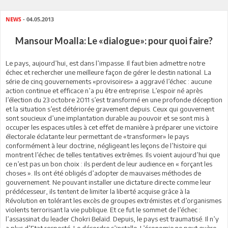
NEWS
- 04.05.2013
Mansour Moalla: Le «dialogue»: pour quoi faire?
Le pays, aujourd’hui, est dans l’impasse. Il faut bien admettre notre
échec et rechercher une meilleure façon de gérer le destin national. La
série de cinq gouvernements «provisoires» a aggravé l’échec : aucune
action continue et efficace n’a pu être entreprise. L’espoir né après
l’élection du 23 octobre 2011 s’est transformé en une profonde déception
et la situation s’est détériorée gravement depuis. Ceux qui gouvernent
sont soucieux d’une implantation durable au pouvoir et se sont mis à
occuper les espaces utiles à cet effet de manière à préparer une victoire
électorale éclatante leur permettant de «transformer» le pays
conformément à leur doctrine, négligeant les leçons de l’histoire qui
montrent l’échec de telles tentatives extrêmes. Ils voient aujourd’hui que
ce n’est pas un bon choix : ils perdent de leur audience en « forçant les
choses ». Ils ont été obligés d’adopter de mauvaises méthodes de
gouvernement. Ne pouvant installer une dictature directe comme leur
prédécesseur, ils tentent de limiter la liberté acquise grâce à la
Révolution en tolérant les excès de groupes extrémistes et d’organismes
violents terrorisant la vie publique. Et ce fut le sommet de l’échec :
l’assassinat du leader Chokri Belaïd. Depuis, le pays est traumatisé. Il n’y