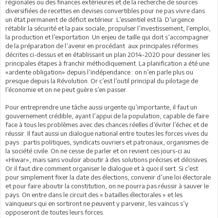
régionales ou des finances extérieures et de la recherche de sources
diversifiées de recettes en devises convertibles pour ne pas vivre dans
un état permanent de déficit extérieur. L’essentiel est là. D’urgence
rétablir la sécurité et la paix sociale, propulser l’investissement, l’emploi,
la production et l’exportation. Un enjeu de taille qui doit s’accompagner
de la préparation de l’avenir en procédant aux principales réformes
décrites ci-dessus et en établissant un plan 2014-2020 pour dessiner les
principales étapes à franchir méthodiquement. La planification a été une
«ardente obligation» depuis l’indépendance : on n’en parle plus ou
presque depuis la Révolution. Or c’est l’outil principal du pilotage de
l’économie et on ne peut guère s’en passer.
Pour entreprendre une tâche aussi urgente qu’importante, il faut un
gouvernement crédible, ayant l’appui de la population, capable de faire
face à tous les problèmes avec des chances réelles d’éviter l’échec et de
réussir. Il faut aussi un dialogue national entre toutes les forces vives du
pays : partis politiques, syndicats ouvriers et patronaux, organismes de
la société civile. On ne cesse de parler et on revient ces jours-ci au
«Hiwar», mais sans vouloir aboutir à des solutions précises et décisives.
Or il faut dire comment organiser le dialogue et à quoi il sert. Si c’est
pour simplement fixer la date des élections, convenir d’une loi électorale
et pour faire aboutir la constitution, on ne pourra pas réussir à sauver le
pays. On entre dans le circuit des « batailles électorales » et les
vainqueurs qui en sortiront ne peuvent y parvenir, les vaincus s’y
opposeront de toutes leurs forces.