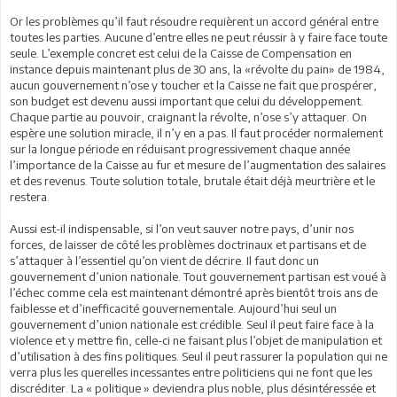
Or les problèmes qu’il faut résoudre requièrent un accord général entre
toutes les parties. Aucune d’entre elles ne peut réussir à y faire face toute
seule. L’exemple concret est celui de la Caisse de Compensation en
instance depuis maintenant plus de 30 ans, la «révolte du pain» de 1984,
aucun gouvernement n’ose y toucher et la Caisse ne fait que prospérer,
son budget est devenu aussi important que celui du développement.
Chaque partie au pouvoir, craignant la révolte, n’ose s’y attaquer. On
espère une solution miracle, il n’y en a pas. Il faut procéder normalement
sur la longue période en réduisant progressivement chaque année
l’importance de la Caisse au fur et mesure de l’augmentation des salaires
et des revenus. Toute solution totale, brutale était déjà meurtrière et le
restera.
Aussi est-il indispensable, si l’on veut sauver notre pays, d’unir nos
forces, de laisser de côté les problèmes doctrinaux et partisans et de
s’attaquer à l’essentiel qu’on vient de décrire. Il faut donc un
gouvernement d’union nationale. Tout gouvernement partisan est voué à
l’échec comme cela est maintenant démontré après bientôt trois ans de
faiblesse et d’inefficacité gouvernementale. Aujourd’hui seul un
gouvernement d’union nationale est crédible. Seul il peut faire face à la
violence et y mettre fin, celle-ci ne faisant plus l’objet de manipulation et
d’utilisation à des fins politiques. Seul il peut rassurer la population qui ne
verra plus les querelles incessantes entre politiciens qui ne font que les
discréditer. La « politique » deviendra plus noble, plus désintéressée et