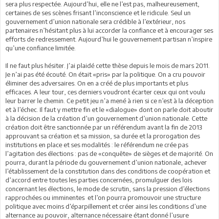
sera plus respectée. Aujourd’hui, elle ne l’est pas, malheureusement,
certaines de ses scènes frisant l’inconscience et le ridicule. Seul un
gouvernement d’union nationale sera crédible à l’extérieur, nos
partenaires n’hésitant plus à lui accorder la confiance et à encourager ses
efforts de redressement. Aujourd’hui le gouvernement partisan n’inspire
qu’une confiance limitée.
Il ne faut plus hésiter. J’ai plaidé cette thèse depuis le mois de mars 2011.
Je n’ai pas été écouté. On était «pris» par la politique. On a cru pouvoir
éliminer des adversaires. On en a créé de plus importants et plus
efficaces. A leur tour, ces derniers voudront écarter ceux qui ont voulu
leur barrer le chemin. Ce petit jeu n’a mené à rien si ce n’est à la déception
et à l’échec. Il faut y mettre fin et le «dialogue» dont on parle doit aboutir
à la décision de la création d’un gouvernement d’union nationale. Cette
création doit être sanctionnée par un référendum avant la fin de 2013
approuvant sa création et sa mission, sa durée et la prorogation des
institutions en place et ses modalités : le référendum ne crée pas
l’agitation des élections : pas de «conquête» de sièges et de majorité. On
pourra, durant la période du gouvernement d’union nationale, achever
l’établissement de la constitution dans des conditions de coopération et
d’accord entre toutes les parties concernées, promulguer des lois
concernant les élections, le mode de scrutin, sans la pression d’élections
rapprochées ou imminentes et l’on pourra promouvoir une structure
politique avec moins d’éparpillement et créer ainsi les conditions d’une
alternance au pouvoir, alternance nécessaire étant donné l’usure