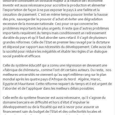
désordre constituent un obstacle majeur à la relance de l’économie.
Investir est aussi nécessaire pour accroître la production et alimenter
l’exportation de façon à ne pas exposer le pays à une faillite et la
cessation de paiement. C’est en même temps pouvoir limiter la hausse
des prix, sauvegarder le pouvoir d’achat et éviter une dégradation
excessive de la monnaie nationale. Ceci pour ce qui concerne les
problèmes importants les plus urgents. Il reste que d’autres problèmes
importants requièrent du temps mais conditionnent un redressement
durable du pays et qu’il faut aborder sans retard. Il s’agit de plusieurs
grandes réformes. Celle de l’Etat en premier lieu ravagé par la dictature
et dépassé par rapport aux nécessités du développement. Celle aussi de
la société pour réduire les inégalités et établir les règles d’un dialogue
social paisible et efficace.
Celle du système éducatif qui a connu une régression en devenant une
«fabrique de chômeurs», comme l’ont dit certains auteurs. Du reste, nos
meilleures universités ne viennent qu’au sept millième rang sur le plan
mondial après les quatre pays d’Afrique du Nord : Algérie, Maroc,
Egypte et Mauritanie. Cette réforme requiert du temps et il est urgent de
l’aborder et de l’appliquer dans les meilleurs délais possibles.
Celle enfin du système financier est aussi nécessaire, qu’il s’agisse du
domaine bancaire en difficulté et hors d’état d’impulser le
développement ou de la fiscalité qui est à revoir pour assurer un
financement sain du budget de l’Etat et des collectivités locales et