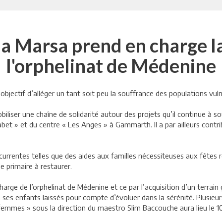
 la Marsa prend en charge l
l'orphelinat de Médenine
 objectif d’alléger un tant soit peu la souffrance des populations vuln
biliser une chaîne de solidarité autour des projets qu’il continue à s
t » et du centre « Les Anges » à Gammarth. Il a par ailleurs contri
urrentes telles que des aides aux familles nécessiteuses aux fêtes rel
 primaire à restaurer.
charge de l’orphelinat de Médenine et ce par l’acquisition d’un terr
à ses enfants laissés pour compte d’évoluer dans la sérénité. Plusieu
 femmes » sous la direction du maestro Slim Baccouche aura lieu le 1