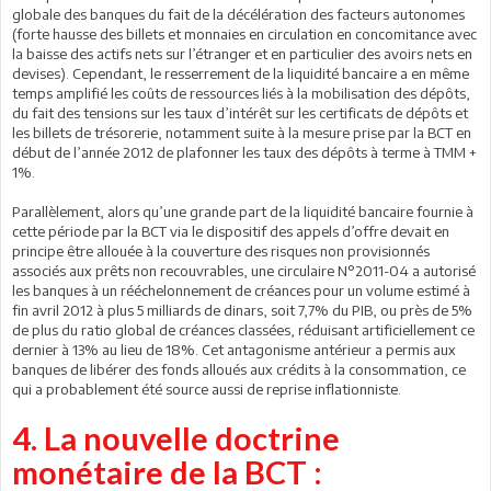
globale des banques du fait de la décélération des facteurs autonomes
(forte hausse des billets et monnaies en circulation en concomitance avec
la baisse des actifs nets sur l’étranger et en particulier des avoirs nets en
devises). Cependant, le resserrement de la liquidité bancaire a en même
temps amplifié les coûts de ressources liés à la mobilisation des dépôts,
du fait des tensions sur les taux d’intérêt sur les certificats de dépôts et
les billets de trésorerie, notamment suite à la mesure prise par la BCT en
début de l’année 2012 de plafonner les taux des dépôts à terme à TMM +
1%.
Parallèlement, alors qu’une grande part de la liquidité bancaire fournie à
cette période par la BCT via le dispositif des appels d’offre devait en
principe être allouée à la couverture des risques non provisionnés
associés aux prêts non recouvrables, une circulaire N°2011-04 a autorisé
les banques à un rééchelonnement de créances pour un volume estimé à
fin avril 2012 à plus 5 milliards de dinars, soit 7,7% du PIB, ou près de 5%
de plus du ratio global de créances classées, réduisant artificiellement ce
dernier à 13% au lieu de 18%. Cet antagonisme antérieur a permis aux
banques de libérer des fonds alloués aux crédits à la consommation, ce
qui a probablement été source aussi de reprise inflationniste.
4. La nouvelle doctrine
monétaire de la BCT :