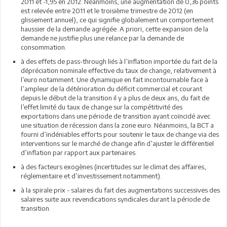
2011 et -1,95 en 2012. Néanmoins, une augmentation de 0,36 points
est relevée entre 2011 et le troisième trimestre de 2012 (en
glissement annuel), ce qui signifie globalement un comportement
haussier de la demande agrégée. A priori, cette expansion de la
demande ne justifie plus une relance par la demande de
consommation.
à des effets de pass-through liés à l’inflation importée du fait de la
dépréciation nominale effective du taux de change, relativement à
l’euro notamment. Une dynamique en fait incontournable face à
l’ampleur de la détérioration du déficit commercial et courant
depuis le début de la transition il y a plus de deux ans, du fait de
l’effet limité du taux de change sur la compétitivité des
exportations dans une période de transition ayant coïncidé avec
une situation de récession dans la zone euro. Néanmoins, la BCT a
fourni d’indéniables efforts pour soutenir le taux de change via des
interventions sur le marché de change afin d’ajuster le différentiel
d’inflation par rapport aux partenaires.
à des facteurs exogènes (incertitudes sur le climat des affaires,
réglementaire et d’investissement notamment).
à la spirale prix - salaires du fait des augmentations successives des
salaires suite aux revendications syndicales durant la période de
transition.