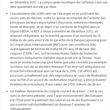
en décembre 2012. La composante monétaire de l’inflation s’est vue
ainsi quasiment divisée par deux.
Consolidation des actifs nets sur l’étranger et en particulier les
avoirs nets en devises : outre la reprise escomptée de l’activité des
principaux secteurs exportateurs (tourisme, industries chimiques,
mines et énergie), et en dépit d’un contexte de fragilité dans la
région MENA, la BCT a réussi à émettre en décembre 2012, un
emprunt obligataire sur le marché japonais d’un montant de 25
milliards de yens assorti de la garantie de la Banque Japonaise pour
la Coopération Internationale (JBIC) avec des conditions très
avantageuses en termes de maturité (10 ans) et de taux des
coupons (1.19% l’an), soit le niveau le plus faible de toutes les
émissions obligataires réalisées auparavant par la Tunisie, mais
aussi un niveau beaucoup plus faible que celui concédé par exemple
au Maroc lors de sa dernière émission d’un emprunt obligataire sur
le marché international avec un taux de 4,25%. Cet effort est
poursuivi actuellement par des négociations en cours de finalisation
avec le FMI d’un accord de confirmation (stand by) à titre préventif
(matelas de précaution) d'une valeur de 2700 millions de dinars.
Un meilleur dynamisme du compte courant du trésor : c’est le cas
dans la dernière période, avec l’approvisionnement des banques
par l’Etat pour le paiement des salaires ou de ses fournisseurs, ce
qui a permis substantiellement de diminuer l’ampleur du
refinancement.