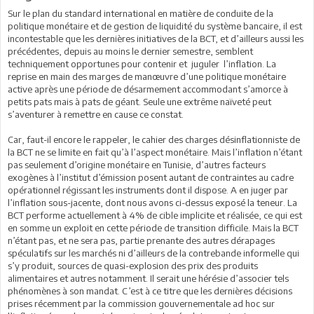
Sur le plan du standard international en matière de conduite de la
politique monétaire et de gestion de liquidité du système bancaire, il est
incontestable que les dernières initiatives de la BCT, et d’ailleurs aussi les
précédentes, depuis au moins le dernier semestre, semblent
techniquement opportunes pour contenir et juguler l’inflation. La
reprise en main des marges de manœuvre d’une politique monétaire
active après une période de désarmement accommodant s’amorce à
petits pats mais à pats de géant. Seule une extrême naïveté peut
s’aventurer à remettre en cause ce constat.
Car, faut-il encore le rappeler, le cahier des charges désinflationniste de
la BCT ne se limite en fait qu’à l’aspect monétaire. Mais l’inflation n’étant
pas seulement d’origine monétaire en Tunisie, d’autres facteurs
exogènes à l’institut d’émission posent autant de contraintes au cadre
opérationnel régissant les instruments dont il dispose. A en juger par
l’inflation sous-jacente, dont nous avons ci-dessus exposé la teneur. La
BCT performe actuellement à 4% de cible implicite et réalisée, ce qui est
en somme un exploit en cette période de transition difficile. Mais la BCT
n’étant pas, et ne sera pas, partie prenante des autres dérapages
spéculatifs sur les marchés ni d’ailleurs de la contrebande informelle qui
s’y produit, sources de quasi-explosion des prix des produits
alimentaires et autres notamment. Il serait une hérésie d’associer tels
phénomènes à son mandat. C’est à ce titre que les dernières décisions
prises récemment par la commission gouvernementale ad hoc sur