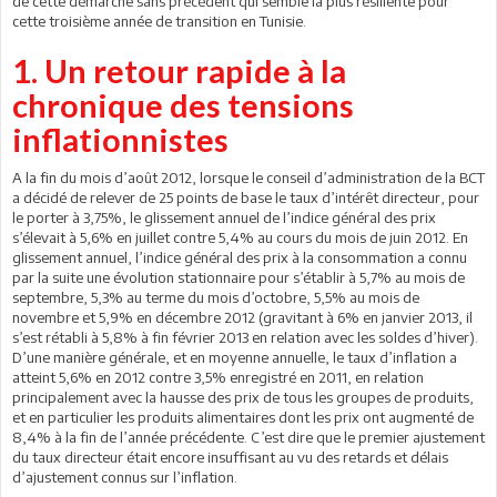
de cette démarche sans précédent qui semble la plus résiliente pour
cette troisième année de transition en Tunisie.
1. Un retour rapide à la
chronique des tensions
inflationnistes
A la fin du mois d’août 2012, lorsque le conseil d’administration de la BCT
a décidé de relever de 25 points de base le taux d’intérêt directeur, pour
le porter à 3,75%, le glissement annuel de l’indice général des prix
s’élevait à 5,6% en juillet contre 5,4% au cours du mois de juin 2012. En
glissement annuel, l’indice général des prix à la consommation a connu
par la suite une évolution stationnaire pour s’établir à 5,7% au mois de
septembre, 5,3% au terme du mois d’octobre, 5,5% au mois de
novembre et 5,9% en décembre 2012 (gravitant à 6% en janvier 2013, il
s’est rétabli à 5,8% à fin février 2013 en relation avec les soldes d’hiver).
D’une manière générale, et en moyenne annuelle, le taux d’inflation a
atteint 5,6% en 2012 contre 3,5% enregistré en 2011, en relation
principalement avec la hausse des prix de tous les groupes de produits,
et en particulier les produits alimentaires dont les prix ont augmenté de
8,4% à la fin de l’année précédente. C’est dire que le premier ajustement
du taux directeur était encore insuffisant au vu des retards et délais
d’ajustement connus sur l’inflation.