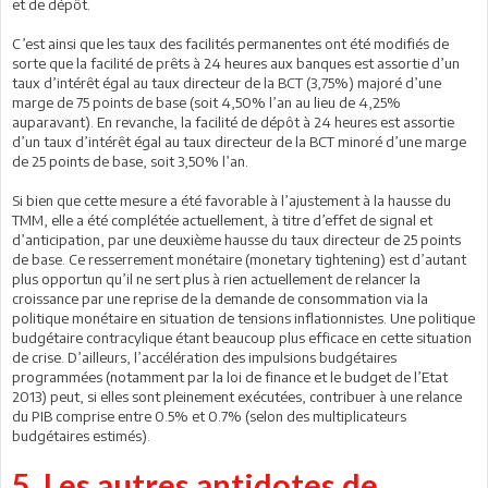
et de dépôt.
C’est ainsi que les taux des facilités permanentes ont été modifiés de
sorte que la facilité de prêts à 24 heures aux banques est assortie d’un
taux d’intérêt égal au taux directeur de la BCT (3,75%) majoré d’une
marge de 75 points de base (soit 4,50% l’an au lieu de 4,25%
auparavant). En revanche, la facilité de dépôt à 24 heures est assortie
d’un taux d’intérêt égal au taux directeur de la BCT minoré d’une marge
de 25 points de base, soit 3,50% l’an.
Si bien que cette mesure a été favorable à l’ajustement à la hausse du
TMM, elle a été complétée actuellement, à titre d’effet de signal et
d’anticipation, par une deuxième hausse du taux directeur de 25 points
de base. Ce resserrement monétaire (monetary tightening) est d’autant
plus opportun qu’il ne sert plus à rien actuellement de relancer la
croissance par une reprise de la demande de consommation via la
politique monétaire en situation de tensions inflationnistes. Une politique
budgétaire contracylique étant beaucoup plus efficace en cette situation
de crise. D’ailleurs, l’accélération des impulsions budgétaires
programmées (notamment par la loi de finance et le budget de l’Etat
2013) peut, si elles sont pleinement exécutées, contribuer à une relance
du PIB comprise entre 0.5% et 0.7% (selon des multiplicateurs
budgétaires estimés).
5. Les autres antidotes de