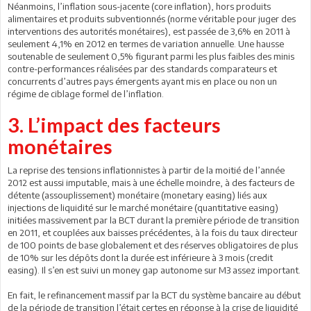
Néanmoins, l’inflation sous-jacente (core inflation), hors produits
alimentaires et produits subventionnés (norme véritable pour juger des
interventions des autorités monétaires), est passée de 3,6% en 2011 à
seulement 4,1% en 2012 en termes de variation annuelle. Une hausse
soutenable de seulement 0,5% figurant parmi les plus faibles des minis
contre-performances réalisées par des standards comparateurs et
concurrents d’autres pays émergents ayant mis en place ou non un
régime de ciblage formel de l’inflation.
3. L’impact des facteurs
monétaires
La reprise des tensions inflationnistes à partir de la moitié de l’année
2012 est aussi imputable, mais à une échelle moindre, à des facteurs de
détente (assouplissement) monétaire (monetary easing) liés aux
injections de liquidité sur le marché monétaire (quantitative easing)
initiées massivement par la BCT durant la première période de transition
en 2011, et couplées aux baisses précédentes, à la fois du taux directeur
de 100 points de base globalement et des réserves obligatoires de plus
de 10% sur les dépôts dont la durée est inférieure à 3 mois (credit
easing). Il s’en est suivi un money gap autonome sur M3 assez important.
En fait, le refinancement massif par la BCT du système bancaire au début
de la période de transition l’était certes en réponse à la crise de liquidité