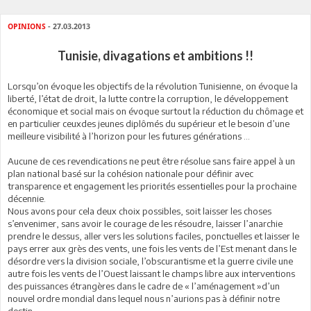
OPINIONS
- 27.03.2013
Tunisie, divagations et ambitions !!
L
orsqu’on évoque les objectifs de la révolution Tunisienne, on évoque la
liberté, l’état de droit, la lutte contre la corruption, le développement
économique et social mais on évoque surtout la réduction du chômage et
en particulier ceuxdes jeunes diplômés du supérieur et le besoin d’une
meilleure visibilité à l’horizon pour les futures générations …
Aucune de ces revendications ne peut être résolue sans faire appel à un
plan national basé sur la cohésion nationale pour définir avec
transparence et engagement les priorités essentielles pour la prochaine
décennie.
Nous avons pour cela deux choix possibles, soit laisser les choses
s’envenimer, sans avoir le courage de les résoudre, laisser l’anarchie
prendre le dessus, aller vers les solutions faciles, ponctuelles et laisser le
pays errer aux grès des vents, une fois les vents de l’Est menant dans le
désordre vers la division sociale, l’obscurantisme et la guerre civile une
autre fois les vents de l’Ouest laissant le champs libre aux interventions
des puissances étrangères dans le cadre de « l’aménagement »d’un
nouvel ordre mondial dans lequel nous n’aurions pas à définir notre