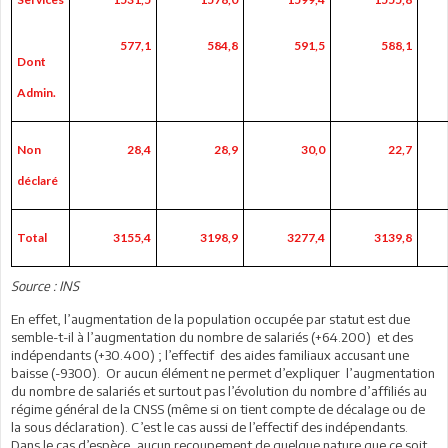
577,1
584,8
591,5
588,1
Dont
Admin.
Non
28,4
28,9
30,0
22,7
déclaré
Total
3155,4
3198,9
3277,4
3139,8
Source : INS
En effet, l’augmentation de la population occupée par statut est due
semble-t-il à l’augmentation du nombre de salariés (+64.200) et des
indépendants (+30.400) ; l’effectif des aides familiaux accusant une
baisse (-9300). Or aucun élément ne permet d’expliquer l’augmentation
du nombre de salariés et surtout pas l’évolution du nombre d’affiliés au
régime général de la CNSS (même si on tient compte de décalage ou de
la sous déclaration). C’est le cas aussi de l’effectif des indépendants.
Dans le cas d’espèce, aucun recoupement de quelque nature que ce soit