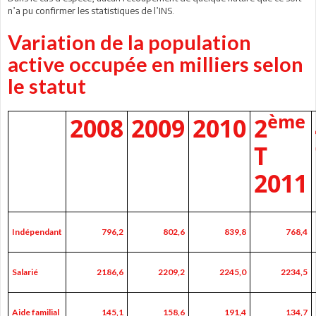
n’a pu confirmer les statistiques de l’INS.
Variation de la population
active occupée en milliers selon
le statut
ème
2008
2009
2010
2
T
2011
Indépendant
796,2
802,6
839,8
768,4
Salarié
2186,6
2209,2
2245,0
2234,5
Aide familial
145,1
158,6
191,4
134,7