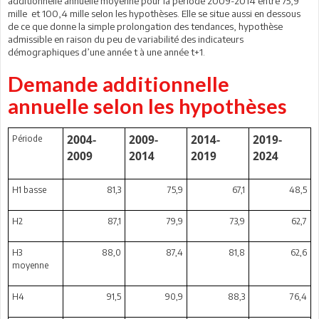
additionnelle annuelle moyenne pour la période 2009-2014 entre 75,9
mille et 100,4 mille selon les hypothèses. Elle se situe aussi en dessous
de ce que donne la simple prolongation des tendances, hypothèse
admissible en raison du peu de variabilité des indicateurs
démographiques d’une année t à une année t+1.
Demande additionnelle
annuelle selon les hypothèses
Période
2004-
2009-
2014-
2019-
2009
2014
2019
2024
H1 basse
81,3
75,9
67,1
48,5
H2
87,1
79,9
73,9
62,7
H3
88,0
87,4
81,8
62,6
moyenne
H4
91,5
90,9
88,3
76,4