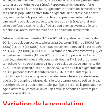
active, la définition du chômage, le discontinuité due aux phénomènes
saisonniers ou l’origine des séries). Rappelons enfin, que pour faire
baisser ce taux il faut, soit faire augmenter le population active occupée
sans que la population active totale augmente, une hérésie dans notre
cas, soit maintenir la population active occupée constante tout en
diminuant la population active totale, une autre hérésie, soit faire en
sorte que l’accroissement relatif de la population active occupée soit
supérieur à l’accroissement relatif de la population active totale.
Entre le quatrième trimestre (T4) de 2011 et le quatrième trimestre de
2012, la population active totale est passée, selon l’INS ; de 3909,1 (en
1000) à 3909,6 (en 1000), soit +500 personnes, alors qu’elle est passée
de 3844,6 (en 1000) à 3909,1 (1000) entre le deuxième trimestre (T2) et
le quatrième trimestre (T4) de 2011, soit + 64.500 personnes. Cette
donnée, puisée dans les statistiques publiées par l’INS, est proprement
surréaliste. On ne peut concevoir que la population active augmente de
64.500 en un semestre lors de l’année 2011 alors qu’elle n’augmente que
de 500 personnes lors de toute l’année 2012. C’est d’autant plus
troublant qu’il n’y a eu ni guerre ni épidémie mortelle à grande échelle,
que la démographie varie peu dans le court terme, que ce soit au niveau
des effectifs de la population totale, par âge et sexe, ou la population en
âge d’activité ou encore au niveau des taux spécifiques d’activité par
sexe et classe d’âge
Variation de la population