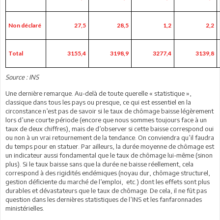
Non déclaré
27,5
28,5
1,2
2,2
Total
3155,4
3198,9
3277,4
3139,8
Source : INS
Une dernière remarque. Au-delà de toute querelle « statistique »,
classique dans tous les pays ou presque, ce qui est essentiel en la
circonstance n’est pas de savoir si le taux de chômage baisse légèrement
lors d’une courte période (encore que nous sommes toujours face à un
taux de deux chiffres), mais de d’observer si cette baisse correspond oui
ou non à un vrai retournement de la tendance. On conviendra qu’il faudra
du temps pour en statuer. Par ailleurs, la durée moyenne de chômage est
un indicateur aussi fondamental que le taux de chômage lui-même (sinon
plus). Si le taux baisse sans que la durée ne baisse réellement, cela
correspond à des rigidités endémiques (noyau dur, chômage structurel,
gestion déficiente du marché de l’emploi, etc.) dont les effets sont plus
durables et dévastateurs que le taux de chômage. De cela, il ne fût pas
question dans les dernières statistiques de l’INS et les fanfaronnades
ministérielles.