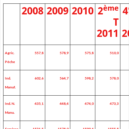
ème
2008
2009
2010
2
4
T
2011
2
Agric.
557,8
578,9
575,8
510,0
Pêche
Ind.
602,6
564,7
598,2
578,0
Manuf.
Ind. N.
435,1
448,4
474,0
473,3
Manu.
Services
1531,5
1578,0
1599,4
1555,8