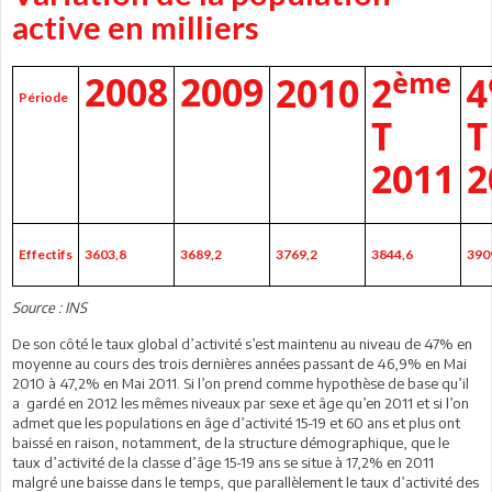
active en milliers
ème
2008
2009
2010
2
4
Période
T
T
2011
2
Effectifs
3603,8
3689,2
3769,2
3844,6
390
Source : INS
De son côté le taux global d’activité s’est maintenu au niveau de 47% en
moyenne au cours des trois dernières années passant de 46,9% en Mai
2010 à 47,2% en Mai 2011. Si l’on prend comme hypothèse de base qu’il
a gardé en 2012 les mêmes niveaux par sexe et âge qu’en 2011 et si l’on
admet que les populations en âge d’activité 15-19 et 60 ans et plus ont
baissé en raison, notamment, de la structure démographique, que le
taux d’activité de la classe d’âge 15-19 ans se situe à 17,2% en 2011
malgré une baisse dans le temps, que parallèlement le taux d’activité des