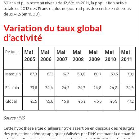
60 ans et plus reste au niveau de 12,6% en 2011, la population active
totale en 2012 des 15 ans et plus ne pourrait pas descendre en dessous
de 3974,5 (en 1000).
Variation du taux global
d’activité
Période
Mai
Mai
Mai
Mai
Mai
Mai
Mai
2005
2006
2007
2008
2009
2010
2011
Masculin
67,9
67,3
67,7
68,0
68,7
69,5
70,1
Féminin
23,6
24,4
24,5
24,7
24,8
24,8
24,9
Global
45,5
45,6
45,8
46,2
46,5
46,9
47,2
Source : INS
Cette hypothèse situe d’ailleurs notre assertion en dessous des résultats
des projections démographiques réalisées par l’INS estimant la demande