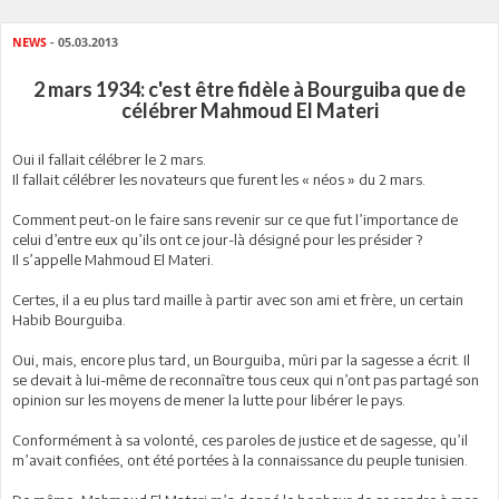
NEWS
- 05.03.2013
2 mars 1934: c'est être fidèle à Bourguiba que de
célébrer Mahmoud El Materi
Oui il fallait célébrer le 2 mars.
Il fallait célébrer les novateurs que furent les « néos » du 2 mars.
Comment peut-on le faire sans revenir sur ce que fut l’importance de
celui d’entre eux qu’ils ont ce jour-là désigné pour les présider ?
Il s’appelle Mahmoud El Materi.
Certes, il a eu plus tard maille à partir avec son ami et frère, un certain
Habib Bourguiba.
Oui, mais, encore plus tard, un Bourguiba, mûri par la sagesse a écrit. Il
se devait à lui-même de reconnaître tous ceux qui n’ont pas partagé son
opinion sur les moyens de mener la lutte pour libérer le pays.
Conformément à sa volonté, ces paroles de justice et de sagesse, qu’il
m’avait confiées, ont été portées à la connaissance du peuple tunisien.