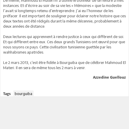
De même, Mahmoud El Materi m’a donné le bonheur de se rendre à mes
instances. Et d’écrire au soir de sa vie les « Mémoires » que la modestie
l’avait si longtemps retenu d’entreprendre. J’ai eu l’honneur de les
préfacer. Il est important de souligner pour éclairer notre histoire que ces
deux textes ont été rédigés durant la même décennie, probablement à
deux années de distance.
Deux lectures qui apprennent à rendre justice à ceux qui diffèrent de soi.
Et qui diffèrent entre eux. Ces deux grands Tunisiens ont œuvré pour que
nous soyons ce pays. Cette civilisation tunisienne guettée par les
wahhabismes apatrides.
Le 2 mars 2013, c’est être fidèle à Bourguiba que de célébrer Mahmoud El
Materi. Il en sera de même tous les 2 mars à venir.
Azzedine Guellouz
:
bourguiba
Tags