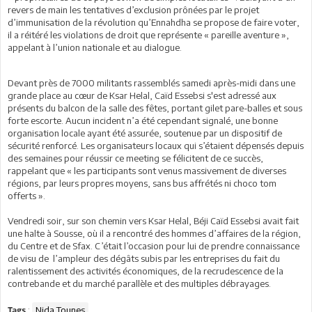
revers de main les tentatives d’exclusion prônées par le projet
d’immunisation de la révolution qu’Ennahdha se propose de faire voter,
il a réitéré les violations de droit que représente « pareille aventure »,
appelant à l’union nationale et au dialogue.
Devant près de 7000 militants rassemblés samedi après-midi dans une
grande place au cœur de Ksar Helal, Caïd Essebsi s'est adressé aux
présents du balcon de la salle des fêtes, portant gilet pare-balles et sous
forte escorte. Aucun incident n’a été cependant signalé, une bonne
organisation locale ayant été assurée, soutenue par un dispositif de
sécurité renforcé. Les organisateurs locaux qui s’étaient dépensés depuis
des semaines pour réussir ce meeting se félicitent de ce succès,
rappelant que « les participants sont venus massivement de diverses
régions, par leurs propres moyens, sans bus affrétés ni choco tom
offerts ».
Vendredi soir, sur son chemin vers Ksar Helal, Béji Caïd Essebsi avait fait
une halte à Sousse, où il a rencontré des hommes d’affaires de la région,
du Centre et de Sfax. C’était l’occasion pour lui de prendre connaissance
de visu de l’ampleur des dégâts subis par les entreprises du fait du
ralentissement des activités économiques, de la recrudescence de la
contrebande et du marché parallèle et des multiples débrayages.
:
Nida Tounes
Tags