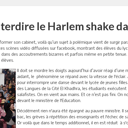
nterdire le Harlem shake dan
mer son cabinet, voilà qu’un sujet à polémique vient de surgir paras
ces scènes vidéo diffusées sur facebook, montrant des élèves du 
 dans des accoutrements bizarres et parfois même en petite tenue. Co
 élèves.
Il doit se mordre les doigts aujourd’hui d’avoir réagi d’un
aidant, le
phénomène se répand avec la vitesse de l'éclair.
pour interrompre une danse devant le lycée de jeunes filles.
des Langues de la Cité El Khadhra, les étudiants exécutent
salafistes. On en vient aux mains. Et ce n’est pas fini. On
devant le ministère de l'Education.
Décidément rien n'aura été épargné au pauvre ministre. Il s
bac, les grèves à répétition des enseignants et l'échec de sa
Or voilà que dans le temps additionnel, il en est réduit à s