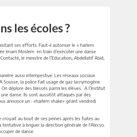
s les écoles ?
itant ses efforts. Faut-il autoriser le « harlem
lycée Imam Moslem
en train d’exécuter une danse
ntacté, le ministre de l’Education, Abdellatif Abid,
e manière aussi intempestive. Les réseaux sociaux
 A Sousse, la police fait usage de gaz lacrymogène
 On déplore des blessés parmi les élèves. A l’Institut
une danse. Ils sont aussitôt attaqués par des
 nous annonce un : «harlem shake» géant vendredi
e croyait au bout de ses peines après les fuites au
 tentative à briguer la direction générale de l'Alecso.
'occuper de danse.