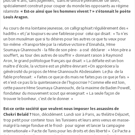
plus de 4 ans, sans jugement, dans le sinistre pénitencier de Silivri,
spécialement construit pour couper du monde les opposants au régime
islamiste.
« Est-ce ainsi que les hommes vivent ? » s’étonnait le poète
Louis Aragon.
Au cours de ma lointaine jeunesse, on calligraphiait régulièrement des «
hadiths » et j’ai toujours eu une faiblesse pour celui qui disait : « Tu n’es
un bon musulman que si tu désires pour les autres ce que tu veux pour
toi-même. »Transportée par la relative victoire d’Ennahda, Mme
Soumaya Ghannouchi - la fille de son père- a osé déclarer : « Mon père a
souffert, au tour des autres de souffrir » donnant raison à Raymond
Aron, le grand politologue français qui disait :« La défaite est un bon
maître d’école, la victoire est un philtre énivrant »On appréciera la
générosité du propos de Mme Ghannouchi Abdessalem. Le Jha de la
fable professait : « Faites ce que je dis mais ne faites pas ce que je fais. »
et n’est-ce pas là la quintessence de l’hypocrisie ? Comme elle est loin,
cette pauvre Mme Soumaya Ghannouchi, de la maxime de Baden Powell,
fondateur du mouvement scout qui enseignait: « La seule façon de
trouver le bonheur, c’est de le donner. »
Est-ce cette société que veulent nous imposer les assassins de
Non, décidément. Lundi soir à Paris, au théâtre Déjazet,
Chokri Belaïd ?
trop petit pour contenir tous les Tunisiens et leurs amis venus en masse-
malgré la neige fondue et le froid- pour signer et lancer la campagne
internationale « Pacte de Tunis pour les droits et des liberté ». Ce Pacte a