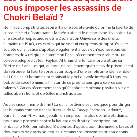
nous imposer les assassins de
Chokri Belaïd ?
Non. Nos compatriotes aspirent à une société civile où prime la liberté de
conscience et oùsont bannis la théocratie et le despotisme. Ils aspirent à
une société respectueuse de la Déclaration Universelle des droits
humains de 1948, ces droits qui ne sont ni européens ni importés. Une
société où la justice s’applique également à tous et n’exonère pas les
hommes de « religion » comme on l’a vu récemment en Arabie où un
célèbre téléprédicateur Fayhan Al Ghamdi a torturé, brûlé et tué sa
fillette de 5 ans… et qui, au bout de seulement quatre ans de prison, vient
de retrouver la liberté après avoir écopé d’une simple amende, semble-
t-il ! Ce « saint homme » préconisait le port du voile intégral à tous les
bébés de sexe féminin, à l’instar de ce prédicateur qui a exercé ses
talents à Zarzis récemment sans qu’Ennahda ne prenne position sur de
telles aberrations et de telles monstruosités.
Autres cieux, même drame ! Là où la loi divine est invoquée pour diriger
les humains comme dans la Turquie de M. Tayyip Erdogan - admiré,
paraît-il, par M. Hamadi Jebali - on emprisonne plus de mille étudiants
pour avoir protesté contre la hausse des droits d’inscription, on
embastille 108 journalistes, 8 députés d’opposition, des universitaires et
des leaders de partis politiques. Certains croupissent en prison depuis