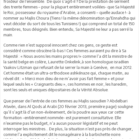
froideur de l’ensemble. De quoi s’agit-il ? De la prestation de serment
des trente femmes – pour la plupart entièrement voilées- que Sa Majesté
le Roi, possesseur du royaume d’Arabie, a consenti – quelle audace !- à
nommer au Majlis Choura (Tiens ! la même dénomination qu'Ennahdha qui
veut décider du sort de tous les Tunisiens !) qui comprend un total de 150
membres, tous désignés. Bien entendu, Sa Majesté ne leur a pas serré la
main.
Comme rien n’est supposé innocent chez ces gens, ce geste est
considéré comme obscène là-bas ! Ces femmes auraient pu dire à Sa
Majesté : « Nous avons les mains propres !» comme l’a dit la ministre de
la santé belge en colère, Laurette Onkelink,à son homologue israélien
Yaakov Litzman qui refusait de lui serrer la main à Genève, en mai 2012.
Cet homme était un ultra-orthodoxe ashkénaze qui, chaque matin, au
réveil dit : « Merci mon dieu de ne m’avoir pas fait femme » et pour
lequel seuls les « Craignants dieu », ces hommes en noir, les haredim,
sont les seuls et uniques dépositaires de la Vérité Absolue.
Que penser de l’entrée de ces femmes au Majlis saoudien ? Abdelbari
Atwèn, dans Al Qods al Arabi (20 février 2013, première page) souligne
qu’il s’agit là d’un non-évènement, de la poudre aux yeux car cette
formation –entièrement nommée- est purement consultative. Elle
n’examine pas le budget, n’a aucun pouvoir législatif et ne peut
interroger les ministres… De plus, la situation n’est pas près de changer,
comme l’a explicitement dit le nonagénaire à la barbichette noire.