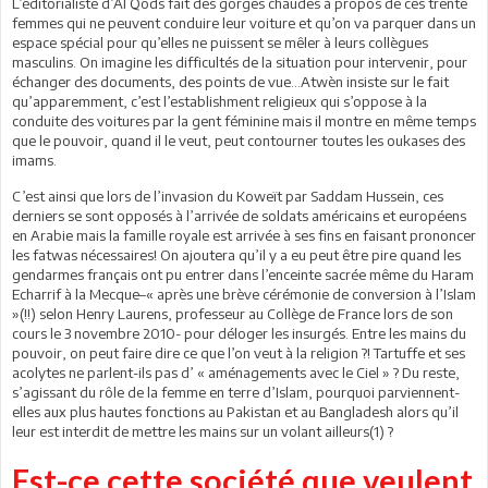
L’éditorialiste d’Al Qods fait des gorges chaudes à propos de ces trente
femmes qui ne peuvent conduire leur voiture et qu’on va parquer dans un
espace spécial pour qu’elles ne puissent se mêler à leurs collègues
masculins. On imagine les difficultés de la situation pour intervenir, pour
échanger des documents, des points de vue…Atwèn insiste sur le fait
qu’apparemment, c’est l’establishment religieux qui s’oppose à la
conduite des voitures par la gent féminine mais il montre en même temps
que le pouvoir, quand il le veut, peut contourner toutes les oukases des
imams.
C’est ainsi que lors de l’invasion du Koweït par Saddam Hussein, ces
derniers se sont opposés à l’arrivée de soldats américains et européens
en Arabie mais la famille royale est arrivée à ses fins en faisant prononcer
les fatwas nécessaires! On ajoutera qu’il y a eu peut être pire quand les
gendarmes français ont pu entrer dans l’enceinte sacrée même du Haram
Echarrif à la Mecque–« après une brève cérémonie de conversion à l’Islam
»(!!) selon Henry Laurens, professeur au Collège de France lors de son
cours le 3 novembre 2010- pour déloger les insurgés. Entre les mains du
pouvoir, on peut faire dire ce que l’on veut à la religion ?! Tartuffe et ses
acolytes ne parlent-ils pas d’ « aménagements avec le Ciel » ? Du reste,
s’agissant du rôle de la femme en terre d’Islam, pourquoi parviennent-
elles aux plus hautes fonctions au Pakistan et au Bangladesh alors qu’il
leur est interdit de mettre les mains sur un volant ailleurs(1) ?
Est-ce cette société que veulent