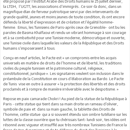
été proposé par l’Institut Arabe des Droits humains le 25 juillet dernier,
la LTDH, l’UGTT, les associations d’immigrés…Ce soir-là donc, dans un
magnifique élan de ferveur patriotique servi par des intervenants de
grande qualité, jeunes et moins jeunes de toute condition, ils ont encore
défendu la liberté d’expression et de création et l’égalité homme-
femme. Emus, les Tunisiens de Paris-après ceux de Grenoble- ont bu les
paroles de Basma Khalfaoui et rendu un vibrant hommage à son courage
et à sa combativité pour une Tunisie moderne, démocratique et ouverte,
une Tunisie civile dans laquelle les valeurs de la République et des Droits
humains s’imposeraient à tous.
Conçu en neuf articles, le Pacte est « un compromis entre les acquis
universels en matière de droits de l’homme et de liberté, les traditions
civiles du peuple tunisien et le patrimoine culturel, religieux,
constitutionnel, juridique ». Les signataires veulent son inclusion dans le
préambule de la Constitution en cours d’élaboration au Bardo. Le Pacte
de Tunis vise en outre à assurer « la protection des libertés et des droits
proclamés et à rompre de manière irréversible avec le despotisme. »
Repose en paix camarade Chokri ! Au pied de la statue de la République à
Paris - cette statue qui tient dans sa main droite un rameau d’olivier,
symbole de paix et dans sa main gauche, la tablette des Droits de
l’homme, cette statue qui a si souvent étendu son ombre tutélaire sur les
luttes de la classe ouvrière que tu chérissais tant- lundi soir, tes idées ont
résonné avec vigueur et insufflé aux très nombreux Tunisiens de France la