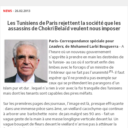
NEWS
- 26.02.2013
Les Tunisiens de Paris rejettent la société que les
assassins de Chokri Belaïd veulent nous imposer
Paris- Correspondance spéciale pour
- A
Leader
s
, de Mohamed Larbi Bouguerra
l’heure où un nouveau gouvernement
s’apprête à prendre en main les destinées de
la Tunisie- au cas où il sortirait enfin des
limbes avec le forceps d’un ministre de
(1)
l’Intérieur qui ne fait pas l’unanimité
- il faut
espérer qu’il ne prendra pas exemple sur
ceux qui se prétendent les parangons d’un
Islam pur et dur…lequel n’a rien à voir avec la foi tranquille des Tunisiens
mais dont les tenants sont capables des pires méfaits.
Sur les premières pages des journaux, l’image est là, presque effrayante
: dans une immense pièce sans âme, un vieillard cacochyme–qui continue
à arborer une barbichette noire de jais malgré ses 90 ans - fait un
vague geste de la main à une masse longiligne verticale devant lui. Un
vague bouquet de fleurs devant le vieillard n’arrive pas à atténuer la