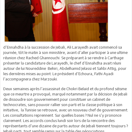
d’Ennahdha à la succession de Jebali, Ali Larayedh avait commencé sa
journée, tôt le matin à son ministère, avant d’aller participer à une ultime
réunion chez Rached Ghannouchi. Se préparant à se rendre à Carthage
présenter la candidature de Larayedh, le chef d’Ennahdha avait réuni
autour de lui Noureddine Behiri, Abdelhamid Jelassi et Sahbi Attig, pour
les dernières mises au point. Le président d’Echoura, Fathi Ayadi
l’accompagnera chez Marzouki.
Deux semaines après l’assassinat de Chokri Belaid et du profond séisme
que ce meurtre a provoqué, marqué notamment par la décision de Jebali
de dissoudre son gouvernement pour constituer un cabinet de
technocrates, sans pouvoir rallier son parti et la classe politique à son
initiative, la Tunisie se retrouve, avec un nouveau chef de gouvernement.
Les consultations reprennent. Sur quelles bases ? Nul ne s’y prononce
clairement. Les accords conclus lundi soir lors de la rencontre des
représentants d’une dizaine de partis autour de Jebali tiennent toujours ?
Jebali parti, tout semble remis sur la table des négociations.