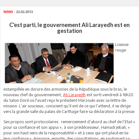
NEWS
- 22.02.2013
C'est parti, le gouvernement Ali Larayedh est en
gestation
Liseuse
rouge
estampillée en dorure des armoiries de la République sous le bras, le
nouveau chef du gouvernement,
Ali Larayedh
est sorti vendredi à 16h20
du Salon Doré où l'avait reçu le président Marzouki avec sa lettre de
mission. L’air soucieux, conscient qu’il est de ce qui l’attend, il se dirige
vers la grande salle du palais de Carthage faire sa déclaration à la presse.
Ses propos sont protocolaires : remerciement d’abord au chef de l’Etat «
pour sa confiance et son appui », à son prédécesseur, Hamadi Jebali, «
pour son haut sens de la responsabilité » et à ceux qui ont placé en lui
leur confiance ». Annonce, ensuite, des consultations, en soulignant sa