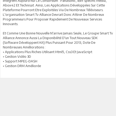
Intègrent Aujourd'hui Ce Consortium : Panasonic, IBM Specific Media,
Abox42 Et Technisat. Ainsi, Les Applications Développées Sur Cette
Plateforme Pourront Etre Exploitées Via De Nombreux Téléviseurs.
L'organisation Smart Tv Alliance Devrait Donc Attirer De Nombreux
Programmeurs Pour Proposer Rapidement De Nouveaux Services
Innovants.
Et Comme Une Bonne Nouvelle N'arrive Jamais Seule, Le Groupe Smart Tv
Alliance Annonce Aussi La Disponibilité D'un Tout Nouveau SDK
(Software Développent Kit) Plus Puissant Pour 2013, Dote De
Nombreuses Améliorations :
• Applications Plus Riches Utilisant Html5, Css3 Et JavaScript
• Gestion Vidéo 3D
• Support MPEG-DASH
• Gestion DRM Améliorée