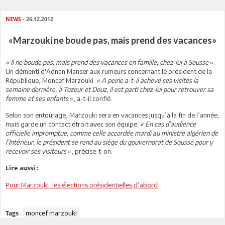
NEWS
- 26.12.2012
«Marzouki ne boude pas, mais prend des vacances»
« Il ne boude pas, mais prend des vacances en famille, chez-lui à Sousse
».
Un démenti d'Adnan Manser aux rumeurs concernant le président de la
République, Moncef Marzouki.
« A peine a-t-il achevé ses visites la
semaine dernière, à Tozeur et Douz, il est parti chez-lui pour retrouver sa
femme et ses enfants
», a-t-il confié.
Selon son entourage, Marzouki sera en vacances jusqu’à la fin de l’année,
mais garde un contact étroit avec son équipe.
« En cas d’audience
officielle impromptue, comme celle accordée mardi au ministre algérien de
l’Intérieur, le président se rend au siège du gouvernorat de Sousse pour y
recevoir ses visiteurs
», précise-t-on.
Lire aussi :
Pour Marzouki, les élections présidentielles d’abord
:
moncef marzouki
Tags