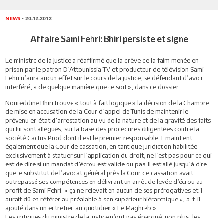
NEWS
- 20.12.2012
Affaire Sami Fehri: Bhiri persiste et signe
Le ministre de la Justice a réaffirmé que la grève de la faim menée en
prison par le patron D’Attounissia TV et producteur de télévision Sami
Fehri n’aura aucun effet sur le cours de la justice, se défendant d’avoir
interféré, « de quelque manière que ce soit », dans ce dossier.
Noureddine Bhiri trouve « tout à fait logique » la décision de la Chambre
de mise en accusation de la Cour d’appel de Tunis de maintenir le
prévenu en état d’arrestation au vu de la nature et de la gravité des faits
qui lui sont allégués, sur la base des procédures diligentées contre la
société Cactus Prod dont il est le premier responsable. Il maintient
également que la Cour de cassation, en tant que juridiction habilitée
exclusivement à statuer sur l’application du droit, ne l’est pas pour ce qui
est de dire si un mandat d’écrou est valide ou pas. Il est allé jusqu’à dire
que le substitut de l’avocat général près la Cour de cassation avait
outrepassé ses compétences en délivrant un arrêt de levée d’écrou au
profit de Sami Fehri. « ça ne relevait en aucun de ses prérogatives et il
aurait dû en référer au préalable à son supérieur hiérarchique », a-t-il
ajouté dans un entretien au quotidien « Le Maghreb ».
Les critiques du ministre de la Justice n’ont pas épargné, non plus, les