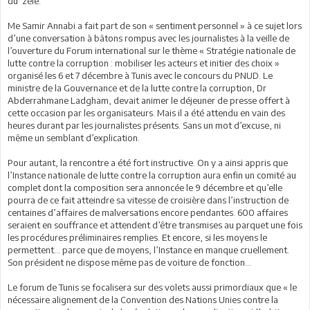
du zèle.
Me Samir Annabi a fait part de son « sentiment personnel » à ce sujet lors
d’une conversation à bâtons rompus avec les journalistes à la veille de
l’ouverture du Forum international sur le thème « Stratégie nationale de
lutte contre la corruption : mobiliser les acteurs et initier des choix »
organisé les 6 et 7 décembre à Tunis avec le concours du PNUD. Le
ministre de la Gouvernance et de la lutte contre la corruption, Dr
Abderrahmane Ladgham, devait animer le déjeuner de presse offert à
cette occasion par les organisateurs. Mais il a été attendu en vain des
heures durant par les journalistes présents. Sans un mot d’excuse, ni
même un semblant d’explication.
Pour autant, la rencontre a été fort instructive. On y a ainsi appris que
l’Instance nationale de lutte contre la corruption aura enfin un comité au
complet dont la composition sera annoncée le 9 décembre et qu’elle
pourra de ce fait atteindre sa vitesse de croisière dans l’instruction de
centaines d’affaires de malversations encore pendantes. 600 affaires
seraient en souffrance et attendent d’être transmises au parquet une fois
les procédures préliminaires remplies. Et encore, si les moyens le
permettent… parce que de moyens, l’Instance en manque cruellement.
Son président ne dispose même pas de voiture de fonction…
Le forum de Tunis se focalisera sur des volets aussi primordiaux que « le
nécessaire alignement de la Convention des Nations Unies contre la