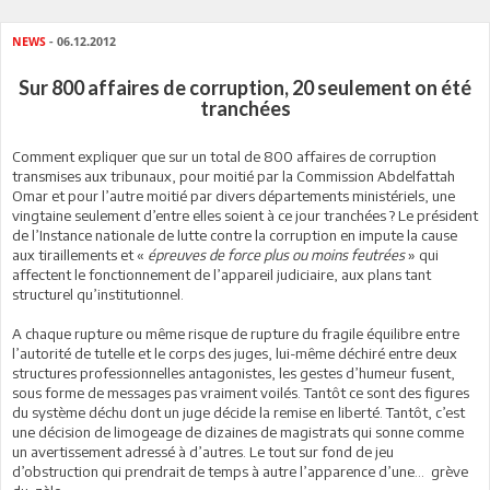
NEWS
- 06.12.2012
Sur 800 affaires de corruption, 20 seulement on été
tranchées
Comment expliquer que sur un total de 800 affaires de corruption
transmises aux tribunaux, pour moitié par la Commission Abdelfattah
Omar et pour l’autre moitié par divers départements ministériels, une
vingtaine seulement d’entre elles soient à ce jour tranchées ? Le président
de l’Instance nationale de lutte contre la corruption en impute la cause
aux tiraillements et «
épreuves de force plus ou moins feutrées
» qui
affectent le fonctionnement de l’appareil judiciaire, aux plans tant
structurel qu’institutionnel.
A chaque rupture ou même risque de rupture du fragile équilibre entre
l’autorité de tutelle et le corps des juges, lui-même déchiré entre deux
structures professionnelles antagonistes, les gestes d’humeur fusent,
sous forme de messages pas vraiment voilés. Tantôt ce sont des figures
du système déchu dont un juge décide la remise en liberté. Tantôt, c’est
une décision de limogeage de dizaines de magistrats qui sonne comme
un avertissement adressé à d’autres. Le tout sur fond de jeu
d’obstruction qui prendrait de temps à autre l’apparence d’une… grève