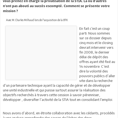
vous prenez en charge la privatisation de la STIA. Là où d’autres
n’ont pas abouti au succès escompté. Comment se présente votre
mission ?
Avec M. Charles Milhaud lors de l'acquisition de la BTK
En fait c’est un coup
parti. Nous sommes
sur ce dossier depuis
cinq mois et le closing
devrait intervenir vers
fin 2008, le dernier
délai de dépôt des
offres ayant été fixé au
14 novembre. C’est
dire la volonté des
pouvoirs publics d’aller
vite dans la recherche
d’un partenaire technique ayant la capacité de gérer et de développer
une unité industrielle et qui puisse surtout assurer la réalisation des
objectifs recherchés à travers cette cession à savoir pérenniser,
développer , diversifier l’activité de la STIA tout en consolidant l’emploi.
Nous avons d’abord, en étroite collaboration avec les cédants, procédés
à une analyse approfondie des causes de l’échec des deux