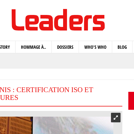
STORY
HOMMAGE À..
DOSSIERS
WHO'S WHO
BLOG
IS : CERTIFICATION ISO ET
GURES