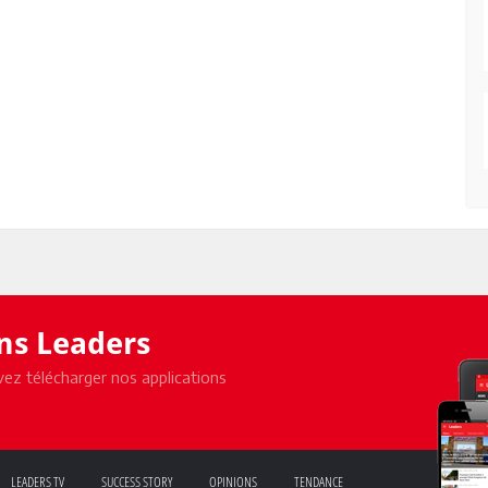
ons Leaders
ez télécharger nos applications
LEADERS TV
SUCCESS STORY
OPINIONS
TENDANCE